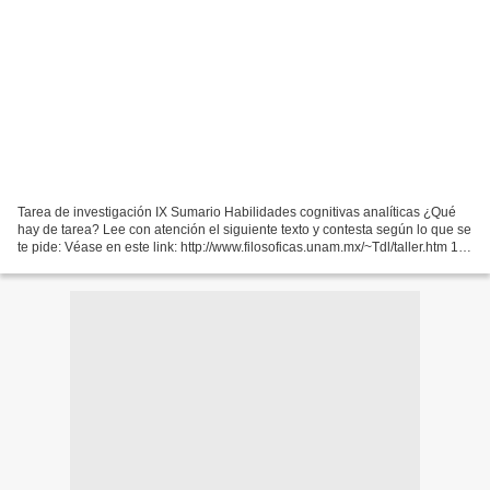
Tarea de investigación IX Sumario Habilidades cognitivas analíticas ¿Qué
hay de tarea? Lee con atención el siguiente texto y contesta según lo que se
te pide: Véase en este link: http://www.filosoficas.unam.mx/~Tdl/taller.htm 1.-
¿Qué es la lógica? 2.-...