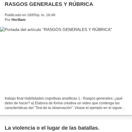
RASGOS GENERALES Y RÚBRICA
Publicado en 18/05/p. m. 18:40
Por
Heriliam
trabajo final Habilidades cognitivas analíticas 1.- Rasgos generales: ¿qué
debo de hacer? a) Elabora de forma creativa un video que contenga las
características del “Test de la observación”. Véase el ejemplo en el siguiente
link: http://www.youtube.com/watch?gl=MX&v=5XysZ-t8C50...
La violencia o el lugar de las batallas.