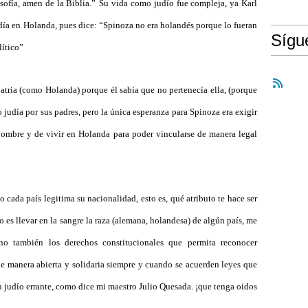
osofía, amen de la Biblia.”
Su vida como judío fue compleja, ya Karl
día en Holanda, pues dice: “Spinoza no era holandés porque lo fueran
Síg
lítico”
atria (como Holanda) porque él sabía que no pertenecía ella, (porque
 judía por sus padres, pero la única esperanza para Spinoza era exigir
hombre y de vivir en Holanda para poder vincularse de manera legal
cada país legitima su nacionalidad, esto es, qué atributo te hace ser
o es llevar en la sangre la raza (alemana, holandesa) de algún país, me
no también los derechos constitucionales que permita reconocer
 de manera abierta y solidaria siempre y cuando se acuerden leyes que
n judío errante, como dice mi maestro Julio Quesada. ¡que tenga oidos