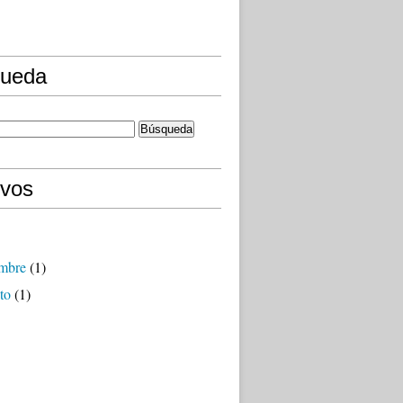
ueda
ivos
embre
(1)
to
(1)