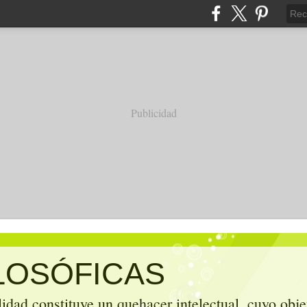
Publicidad
ILOSÓFICAS
alidad constituye un quehacer intelectual, cuyo obje