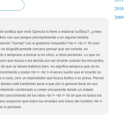
2010
2009
ón política que vivió Spinoza lo llevó a elaborar la Ética?, ¿crees
feliz con sus amigos principalmente o en alguna medida
elación "normal" con el gobierno holandés?<br /> <br /> Yo creo
 es biográficamente cercano pensar que ser errante, no
rde o temprano a buscar a los otros, a otras personas. Lo que no
uien que busca a los demás por ser errante cuando los encuentra;
 de que se desea tratarlos bien, no significa tampoco que se es
nocimiento y poder.<br /> <br /> A veces sueño que el errante no
o a casa, sino un depredador que busca furtivo a su presa. Pienso
l tiempo está hambrieto pese a que por lo general tiene en sus
hambriento condenado a comer únicamente desde un estado
del conocimiento de los otros.<br /> <br /> Yo sé que no todos los
ero sospecho que todos los errantes son lobos del hombre.<br />
ue lo perdone.