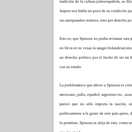
tradición de la cultura judeoespañola, su fil
Jaspers nos habla un poco de su condición ju
sus antepasados remotos, sino por derecho po
Esto es, que Spinoza no podía reclamar una p
no lleva en su venas la sangre holandesa) sino
un derecho político por el hecho de ser un 
con su estado.
La problemática que afecto a Spinoza es cómo 
mexicano, judío, español, argentino etc., acas
parece que no sólo importa la nación, si
políticamente a la gente de otro país ajeno,
lo permitan. Spinoza se aleja de esto, como u