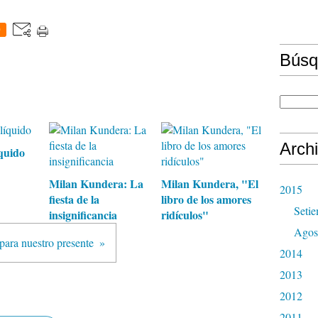
0
Búsq
Arch
íquido
Milan Kundera: La
Milan Kundera, "El
2015
fiesta de la
libro de los amores
Seti
insignificancia
ridículos"
Agos
 para nuestro presente
2014
2013
2012
2011