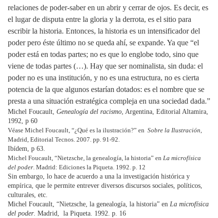
relaciones de poder-saber en un abrir y cerrar de ojos. Es decir, es
el lugar de disputa entre la gloria y la derrota, es el sitio para
escribir la historia. Entonces, la historia es un intensificador del
poder pero éste último no se queda ahí, se expande. Ya que “el
poder está en todas partes; no es que lo englobe todo, sino que
viene de todas partes (…). Hay que ser nominalista, sin duda: el
poder no es una institución, y no es una estructura, no es cierta
potencia de la que algunos estarían dotados: es el nombre que se
presta a una situación estratégica compleja en una sociedad dada.”
Michel Foucault,
Genealogía del racismo
, Argentina, Editorial Altamira,
1992
, p 60
Véase Michel Foucault, “¿Qué es la ilustración?” en
Sobre la Ilustración
,
Madrid, Editorial Tecnos. 2007. pp. 91-92.
Ibídem, p 63.
Michel Foucault, “Nietzsche, la genealogía, la historia” en
La microfísica
del poder
. Madrid: Ediciones la Piqueta. 1992. p. 12
Sin embargo, lo hace de acuerdo a una la investigación histórica y
empírica, que le permite entrever diversos discursos sociales, políticos,
culturales, etc.
Michel Foucault, “Nietzsche, la genealogía, la historia” en
La microfísica
del poder
. Madrid, la Piqueta. 1992. p. 16