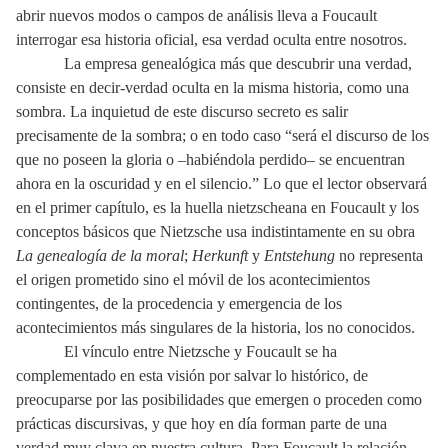
abrir nuevos modos o campos de análisis lleva a Foucault
interrogar esa historia oficial, esa verdad oculta entre nosotros.
La empresa genealógica más que descubrir una verdad,
consiste en decir-verdad oculta en la misma historia, como una
sombra. La inquietud de este discurso secreto es salir
precisamente de la sombra; o en todo caso “s
erá el discurso de los
que no poseen la gloria o –habiéndola perdido– se encuentran
ahora en la oscuridad y en el silencio.”
Lo que el lector observará
en el primer capítulo,
es la huella nietzscheana en Foucault y los
conceptos básicos que Nietzsche usa indistintamente en su obra
La genealogía de la moral
;
Herkunft
y
Entstehung
no representa
el origen prometido sino el móvil de los acontecimientos
contingentes, de la procedencia y emergencia de los
acontecimientos más singulares de la historia, los no conocidos.
El vínculo entre Nietzsche y Foucault se ha
complementado en esta visión por salvar lo histórico, de
preocuparse por las posibilidades que emergen o proceden como
prácticas discursivas, y que hoy en día forman parte de una
verdad muy clava en nuestra cultura. Para Foucault la relación