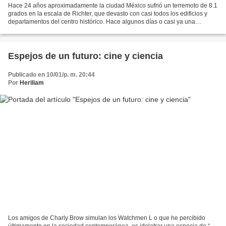
Hace 24 años aproximadamente la ciudad México sufrió un terremoto de 8.1
grados en la escala de Richter, que devasto con casi todos los edificios y
departamentos del centro histórico. Hace algunos días o casi ya una
semana Haití fue sacudido por un terremoto...
Espejos de un futuro: cine y ciencia
Publicado en 10/01/p. m. 20:44
Por
Heriliam
Los amigos de Charly Brow simulan los Watchmen L o que he percibido
últimamente en la sociedad contemporánea, es idolatrar una especia de “