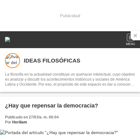
Publicidad
MENU
IDEAS FILOSÓFICAS
La filosofía en la actualidad constituye un quehacer intelectual, cuyo objetivo
es analizar y discutir los acontecimientos históricos y sociales de América
Latina y Occidente. Por eso, el propósito de este espacio es dar a conocer
un panorama general de la filosofía y sus compromisos con el presente,
atendiendo las reflexiones de filósofos y filosofas para repensar los
problemas sociales, económicos y políticos de hoy en día.
¿Hay que repensar la democracia?
Publicado en 27/03/a. m. 06:04
Por
Heriliam