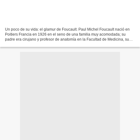
Un poco de su vida: el glamur de Foucault. Paul Michel Foucault nació en
Poitiers Francia en 1926 en el seno de una familia muy acomodada; su
padre era cirujano y profesor de anatomía en la Facultad de Medicina, su
madre una ama de casa. Foucault ingreso...