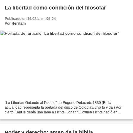
La libertad como condición del filosofar
Publicado en 16/02/a. m. 05:04
Por
Heriliam
"La Libertad Guiando al Pueblo" de Eugene Delacroix.1830 (En la
actualidad representa la portada del disco de Coldplay, viva la vida ) Por
cierto Kant le debía una lana a Fichte. Johann Gottlieb Fichte nació en
Ramenau Alemania el 19 de mayo de 1762 proveniente...
Poder y derecho: amen de la biblia